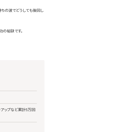
持ちの波でどうしても後回し
功の秘訣です。
力アップなど累計5万回