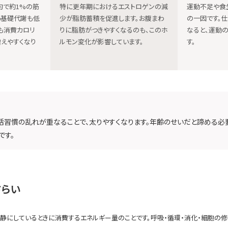
均で約1%の筋
特に更年期におけるエストロゲンの減
運動不足や食
い基礎代謝も低
少が脂肪蓄積を促進します。お腹まわ
の一因です。仕
も消費カロリ
りに脂肪がつきやすくなるのも、このホ
なると、運動
えやすくなり
ルモン変化が影響しています。
す。
活習慣の乱れが重なることで、太りやすくなります。年齢のせいだと諦める必
です。
さらい
が安静にしているときに消費するエネルギー量のことです。呼吸・循環・消化・細胞