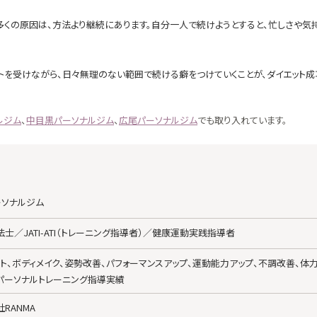
多くの原因は、方法より継続にあります。自分一人で続けようとすると、忙しさや気
トを受けながら、日々無理のない範囲で続ける癖をつけていくことが、ダイエット成
ルジム
、
中目黒パーソナルジム
、
広尾パーソナルジム
でも取り入れています。
ーソナルジム
士／JATI-ATI（トレーニング指導者）／健康運動実践指導者
ット、ボディメイク、姿勢改善、パフォーマンスアップ、運動能力アップ、不調改善、体
パーソナルトレーニング指導実績
RANMA