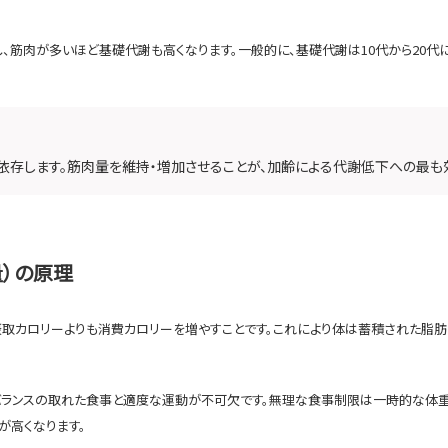
、筋肉が多いほど基礎代謝も高くなります。一般的に、基礎代謝は10代から20代
依存します。筋肉量を維持・増加させることが、加齢による代謝低下への最も
量）の原理
摂取カロリーよりも消費カロリーを増やすことです。これにより体は蓄積された脂肪
バランスの取れた食事と適度な運動が不可欠です。無理な食事制限は一時的な体
が高くなります。