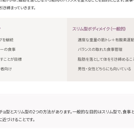
引き締まっていきます。
ク
スリム型ボディメイク（一般的）
グを継続
適度な重量の筋トレ＋有酸素運
リーの食事
バランスの取れた食事管理
すことが目標
脂肪を落として体を引き締めるこ
技者向け
男性・女性どちらにも向いている
チョ型とスリム型の2つの方法があります。一般的な目的はスリム型で、食事
に近づけることです。