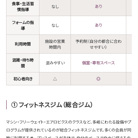
食事・生活習
なし
あり
慣指導
フォームの指
なし
あり
導
施設の営業
予約制（自分の都合に合わ
2
利用時間
時間内
せやすい）
混雑・待ち時
混
混みやすい
個室・専有スペース
間
初心者向き
△
◎
① フィットネスジム（総合ジム）
マシン・フリーウェイト・エアロビクスのクラスなど、多岐にわたる設備やプ
ログラムが提供されているのが総合フィットネスジムです。多くの会員が同
時に利用するオープンスペースが主体で、自分のペースで自由に使えるの