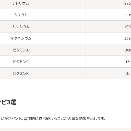
ナトリウム
87
カリウム
50
カルシウム
10
マグネシウム
10
ビタミンA
360
ビタミンC
15
ビタミンK
3
ピ3選
ないがポイント。習慣的に食べ続けることが大事な効果を出します。