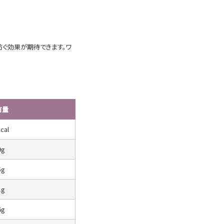
防ぐ効果が期待できます。ワ
有量
cal
9g
5g
1g
6g