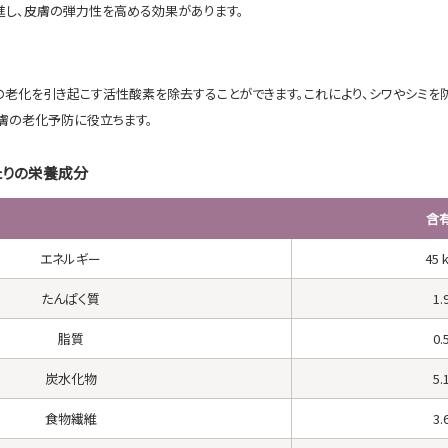
進し、皮膚の弾力性を高める効果があります。
の老化を引き起こす活性酸素を除去することができます。これにより、シワやシミを
膚の老化予防に役立ちます。
たりの栄養成分
含
エネルギー
45 k
たんぱく質
1.
脂質
0.
炭水化物
5.
食物繊維
3.